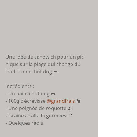
Une idée de sandwich pour un pic 
nique sur la plage qui change du 
traditionnel hot dog 🌭 
Ingrédients :
- Un pain à hot dog 🌭 
- 100g d’écrevisse 
@grandfrais
 🦞 
- Une poignée de roquette 🌿 
- Graines d’alfalfa germées 🌱 
- Quelques radis 