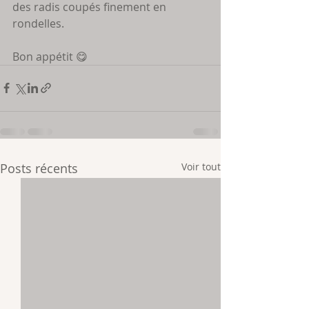
des radis coupés finement en 
rondelles.
Bon appétit 😋 
Posts récents
Voir tout