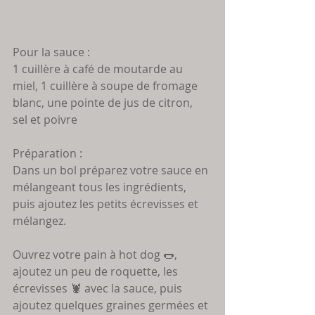
Pour la sauce : 
1 cuillère à café de moutarde au 
miel, 1 cuillère à soupe de fromage 
blanc, une pointe de jus de citron, 
sel et poivre 
Préparation :
Dans un bol préparez votre sauce en 
mélangeant tous les ingrédients, 
puis ajoutez les petits écrevisses et 
mélangez.
Ouvrez votre pain à hot dog 🌭, 
ajoutez un peu de roquette, les 
écrevisses 🦞 avec la sauce, puis 
ajoutez quelques graines germées et 