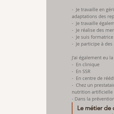
-  Je travaille en g
adaptations des repa
-  Je travaille éga
-  Je réalise des m
-  Je suis formatric
-  Je participe à d
J'ai également eu la
-  En clinique
-  En SSR 
-  En centre de rééd
-  Chez un prestatai
nutrition artificielle 
- Dans la préventio
Le métier de d