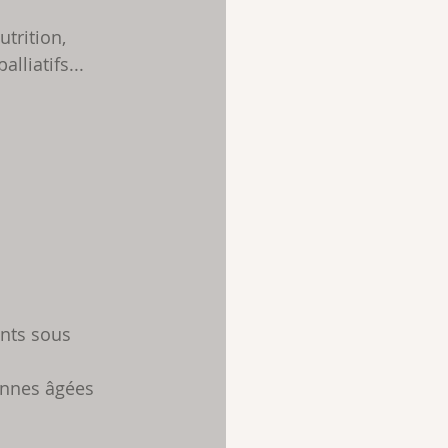
trition, 
lliatifs...
ents sous 
sonnes âgées