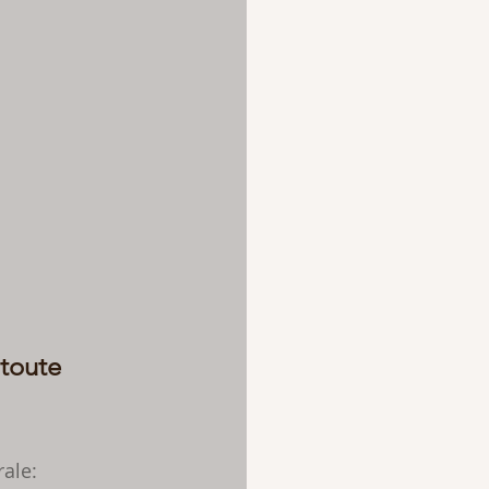
 toute 
rale: