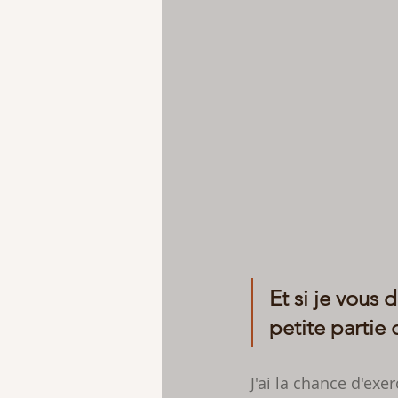
Et si je vous 
petite partie
J'ai la chance d'exe