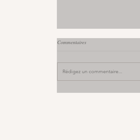
Commentaires
Rédigez un commentaire...
Roulé de légumes au saumon ✨