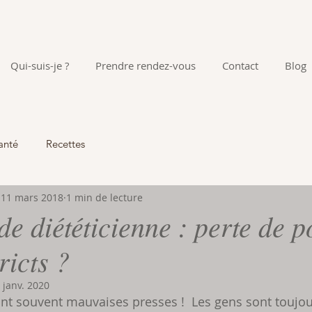
Qui-suis-je ?
Prendre rendez-vous
Contact
Blog
anté
Recettes
11 mars 2018
1 min de lecture
de diététicienne : perte de p
ricts ?
 janv. 2020
ont souvent mauvaises presses !  Les gens sont toujou