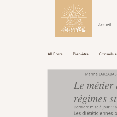
Accueil
All Posts
Bien-être
Conseils s
Marina LARZABAL
Le métier 
régimes st
Dernière mise à jour :
16
Les diététiciennes 