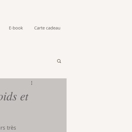
E-book
Carte cadeau
oids et
rs très 