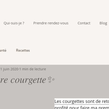
Qui-suis-je ?
Prendre rendez-vous
Contact
Blog
anté
Recettes
1 juin 2020
1 min de lecture
vre courgette✨
Les courgettes sont de retou
profité pour faire ma premi