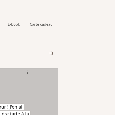
E-book
Carte cadeau
r ! J'en ai 
ère tarte à la 