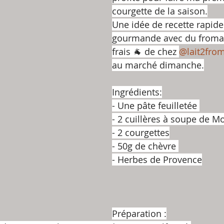
courgette de la saison.
Une idée de recette rapide
gourmande avec du fromag
frais 🐐 de chez 
@lait2fro
au marché dimanche.
Ingrédients:
- Une pâte feuilletée 
- 2 cuillères à soupe de M
- 2 courgettes
- 50g de chèvre 
- Herbes de Provence
Préparation :