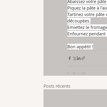
Abaissez votre pâte
Piquez la pâte à l'a
Tartinez votre pâte
découpées.
Emiettez le fromage
Enfournez pendant 
Bon appétit !
Posts récents