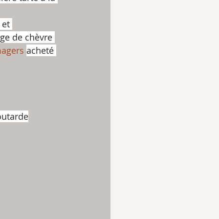
 et 
e de chèvre 
magers
acheté 
outarde