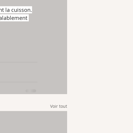
nt la cuisson.
éalablement 
Voir tout