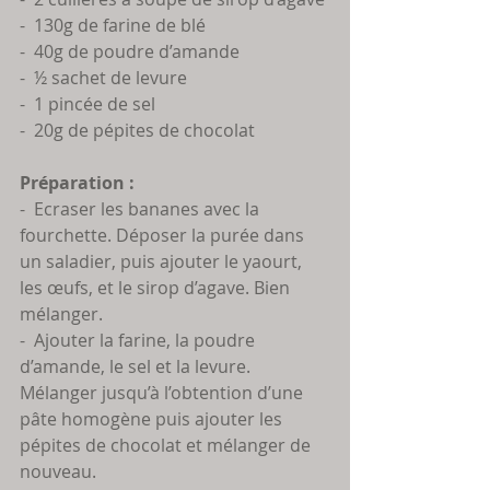
-  130g de farine de blé
-  40g de poudre d’amande
-  ½ sachet de levure
-  1 pincée de sel
-  20g de pépites de chocolat 
Préparation :
-  Ecraser les bananes avec la 
fourchette. Déposer la purée dans 
un saladier, puis ajouter le yaourt, 
les œufs, et le sirop d’agave. Bien 
mélanger.
-  Ajouter la farine, la poudre 
d’amande, le sel et la levure. 
Mélanger jusqu’à l’obtention d’une 
pâte homogène puis ajouter les 
pépites de chocolat et mélanger de 
nouveau.