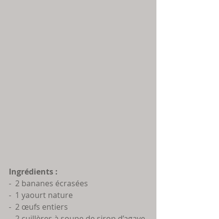
Ingrédients :
-  2 bananes écrasées
-  1 yaourt nature
-  2 œufs entiers
-  2 cuillères à soupe de sirop d’agave