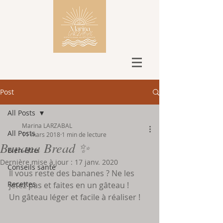
Post
All Posts
Marina LARZABAL
All Posts
11 mars 2018
1 min de lecture
Banana Bread ✨
Bien-être
Dernière mise à jour :
17 janv. 2020
Conseils santé
Il vous reste des bananes ? Ne les 
Recettes
jetez pas et faites en un gâteau !
Un gâteau léger et facile à réaliser !