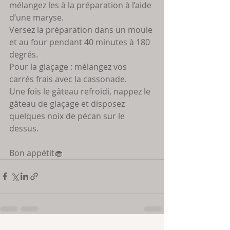
mélangez les à la préparation à l’aide 
d’une maryse.
Versez la préparation dans un moule 
et au four pendant 40 minutes à 180 
degrés. 
Pour la glaçage : mélangez vos 
carrés frais avec la cassonade. 
Une fois le gâteau refroidi, nappez le 
gâteau de glaçage et disposez 
quelques noix de pécan sur le 
dessus.
Bon appétit🧁