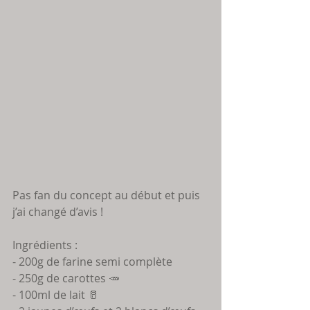
Pas fan du concept au début et puis 
j’ai changé d’avis ! 
Ingrédients :
- 200g de farine semi complète 
- 250g de carottes 🥕
- 100ml de lait 🥛 