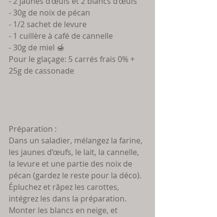
- 2 jaunes d’œufs et 2 blancs d’œufs
- 30g de noix de pécan
- 1/2 sachet de levure 
- 1 cuillère à café de cannelle 
- 30g de miel 🍯 
Pour le glaçage: 5 carrés frais 0% + 
25g de cassonade
Préparation : 
Dans un saladier, mélangez la farine, 
les jaunes d’œufs, le lait, la cannelle, 
la levure et une partie des noix de 
pécan (gardez le reste pour la déco).
Épluchez et râpez les carottes, 
intégrez les dans la préparation.
Monter les blancs en neige, et 