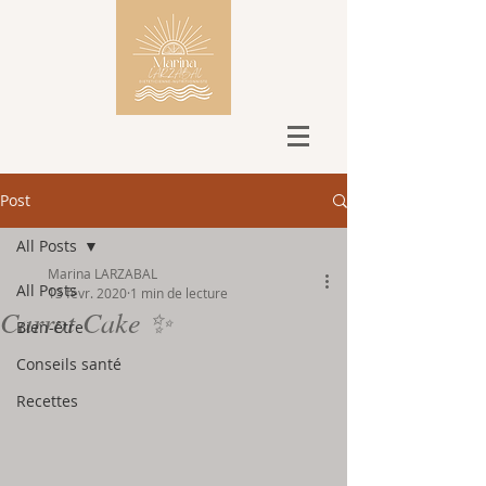
Post
All Posts
Marina LARZABAL
All Posts
13 févr. 2020
1 min de lecture
Carrot Cake ✨
Bien-être
Conseils santé
Recettes