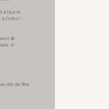
 à tout le 
 l’infini ! 
asin) 🥞 
lanc 🍖
 
es dés de fêta 