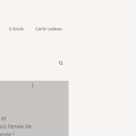
E-book
Carte cadeau
 et 
ù l’envie de 
ente ! 