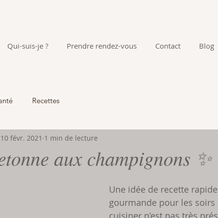
Qui-suis-je ?
Prendre rendez-vous
Contact
Blog
anté
Recettes
10 févr. 2021
1 min de lecture
retonne aux champignons ✨
Une idée de recette rapide
gourmande pour les soirs o
cuisiner n’est pas très prés