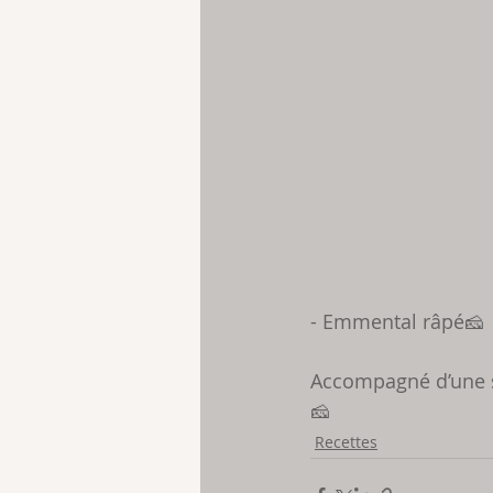
- Emmental râpé🧀
Accompagné d’une s
🧀
Recettes