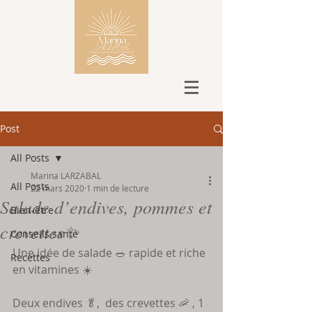
Post
All Posts
Marina LARZABAL
All Posts
22 mars 2020
1 min de lecture
Salade d’endives, pommes et
Bien-être
crevettes✨
Conseils santé
Une idée de salade 🥗 rapide et riche 
Recettes
en vitamines ☀️ 
Deux endives 🥬,  des crevettes 🦐 , 1 