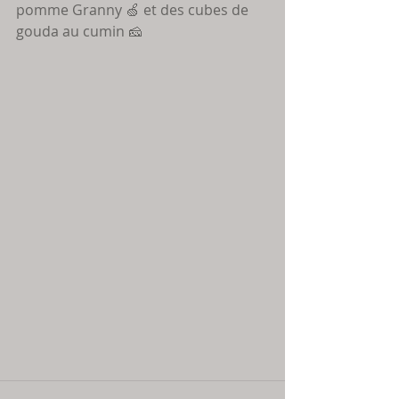
pomme Granny 🍏 et des cubes de 
gouda au cumin 🧀