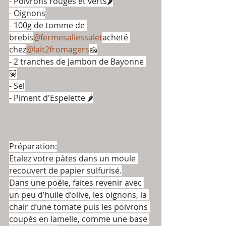
- Poivrons rouges et verts🌶
- Oignons
- 100g de tomme de 
brebis
@fermesaliessalet
acheté 
chez
@lait2fromagers
🧀
- 2 tranches de Jambon de Bayonne 
🐷
- Sel
- Piment d'Espelette 🌶
Préparation:
Etalez votre pâtes dans un moule 
recouvert de papier sulfurisé.
Dans une poêle, faites revenir avec 
un peu d’huile d’olive, les oignons, la 
chair d’une tomate puis les poivrons 
coupés en lamelle, comme une base 