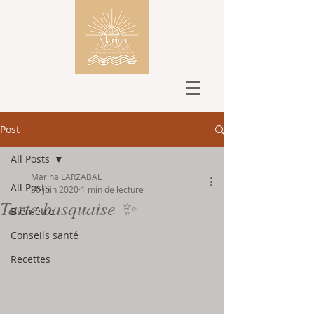
Post
All Posts
Marina LARZABAL
All Posts
30 juin 2020
1 min de lecture
Tarte basquaise ✨
Bien-être
Conseils santé
Recettes