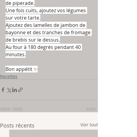
de piperade.
Une fois cuits, ajoutez vos légumes 
sur votre tarte.
Ajoutez des lamelles de jambon de 
bayonne et des tranches de fromage 
de brebis sur le dessus.
Au four à 180 degrés pendant 40 
minutes.
Bon appétit ✨
Recettes
Posts récents
Voir tout